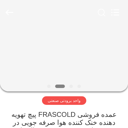
Xuefeng
Refrigeration
Engineering
Co.
Ltd..
All
Rights
Reserved.
خانه
محصولات
درباره
ما
تور
واحد برودتی صنعتی
کارخانه
عمده فروشی FRASCOLD پیچ تهویه
کنترل
دهنده خنک کننده هوا صرفه جویی در