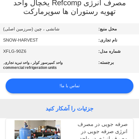
مصرف انرژی Refcomp یخچال واحد
کیفیت
تهویه رستوران ها سوپرمارکت
با
محل منبع:
شانشی ، چین (سرزمین اصلی)
ما
نام تجاری:
SNOW-HARVEST
تماس
شماره مدل:
XFLG-90Z6
بگیرید
برجسته:
,
واحد کمپرسور کولر ، واحد تبرید تجاری
commercial refrigeration units
اخبار
تماس با ما!
درخواست
نقل
جزئیات را آشکار کنید
قول
صرفه جویی در مصرف
انرژی صرفه جویی در
نقشه
مصرف انرژی در واحد